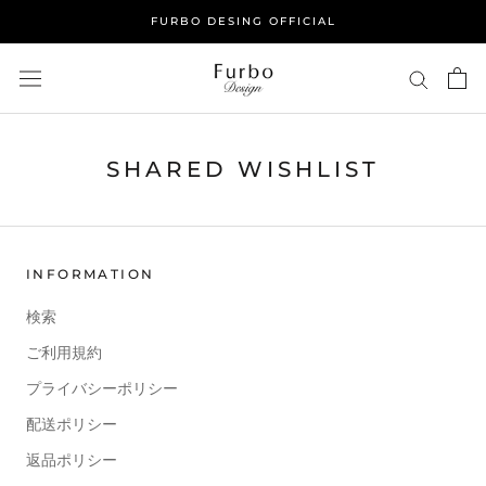
ス
FURBO DESING OFFICIAL
キ
ッ
プ
し
て
コ
SHARED WISHLIST
ン
テ
ン
ツ
INFORMATION
に
移
検索
動
ご利用規約
す
る
プライバシーポリシー
配送ポリシー
返品ポリシー